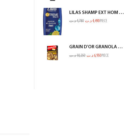
LILAS SHAMP EXT HOM ANTI PEL CITRON BLEU 350ML
د.ت
4,780
د.ت
4,490
PIECE
GRAIN D'OR GRANOLA CHOCO BANANE 300GR
د.ت
10,250
د.ت
6,950
PIECE