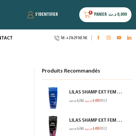
0
S'IDENTIFIER
PANIER
د.ت
0,000
NTACT
Tél: +216 29 165 760
Produits Recommandés
LILAS SHAMP EXT FEM ANTI PELLIC BLEU 350ML
د.ت
4,780
د.ت
4,490
PIECE
LILAS SHAMP EXT FEM CHEV NOIR 350ML
د.ت
4,780
د.ت
4,490
PIECE