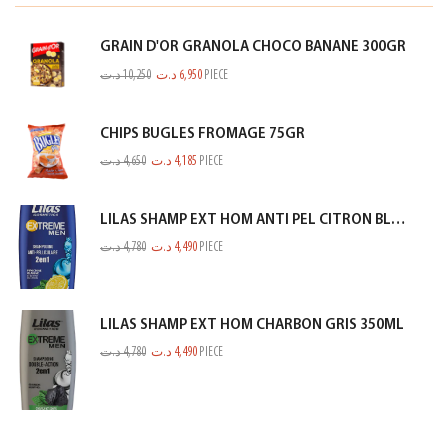
GRAIN D'OR GRANOLA CHOCO BANANE 300GR
د.ت
10,250
د.ت
6,950
PIECE
CHIPS BUGLES FROMAGE 75GR
د.ت
4,650
د.ت
4,185
PIECE
LILAS SHAMP EXT HOM ANTI PEL CITRON BLEU 350ML
د.ت
4,780
د.ت
4,490
PIECE
LILAS SHAMP EXT HOM CHARBON GRIS 350ML
د.ت
4,780
د.ت
4,490
PIECE