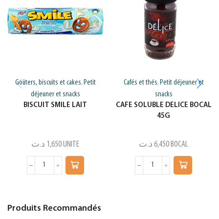
Goûters, biscuits et cakes
Petit
Cafés et thés
Petit déjeuner et
,
,
déjeuner et snacks
snacks
BISCUIT SMILE LAIT
CAFE SOLUBLE DELICE BOCAL
45G
د.ت
1,650
UNITE
د.ت
6,450
BOCAL
Produits Recommandés