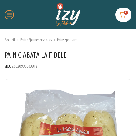
0
Accueil
Petit déjeuner et snacks
Pains spéciaux
PAIN CIABATA LA FIDELE
SKU:
20020999003812