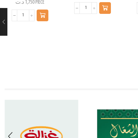
د.ت
1,750
PIECE