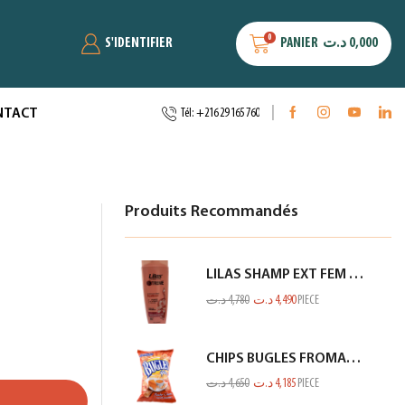
0
S'IDENTIFIER
PANIER
د.ت
0,000
NTACT
Tél: +216 29 165 760
Produits Recommandés
LILAS SHAMP EXT FEM RACINE GP SECHE SAUMON 350ML
د.ت
4,780
د.ت
4,490
PIECE
CHIPS BUGLES FROMAGE 75GR
د.ت
4,650
د.ت
4,185
PIECE