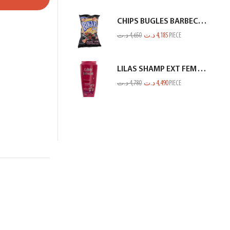
CHIPS BUGLES BARBECUE 75GR
د.ت
4,650
د.ت
4,185
PIECE
LILAS SHAMP EXT FEM TOUS TYPES CHEV ROSE 350ML
د.ت
4,780
د.ت
4,490
PIECE