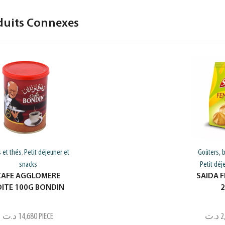
duits Connexes
s et thés
Petit déjeuner et
Goûters, b
,
snacks
Petit déj
CAFE AGGLOMERE
SAIDA 
OITE 100G BONDIN
د.ت
14,680
PIECE
د.ت
2