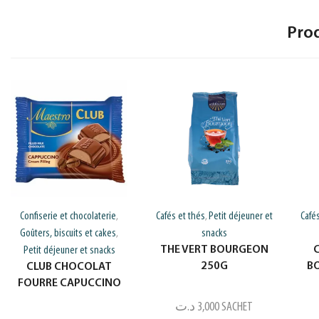
Pro
Confiserie et chocolaterie
Cafés et thés
Petit déjeuner et
Café
,
,
Goûters, biscuits et cakes
snacks
,
THE VERT BOURGEON
Petit déjeuner et snacks
250G
B
CLUB CHOCOLAT
FOURRE CAPUCCINO
د.ت
3,000
SACHET