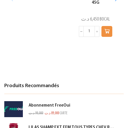
45G
د.ت
6,450
BOCAL
Produits Recommandés
Abonnement FreeOui
د.ت
99,000
د.ت
89,000
CARTE
LILAS SHAMP EXT FEM TOUS TYPES CHEV ROSE 350ML