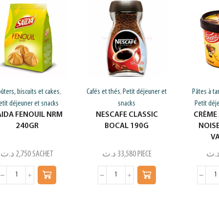
ûters, biscuits et cakes
Cafés et thés
Petit déjeuner et
Pâtes à ta
,
,
etit déjeuner et snacks
snacks
Petit déj
AIDA FENOUIL NRM
NESCAFE CLASSIC
CRÈME 
240GR
BOCAL 190G
NOIS
V
د.ت
2,750
SACHET
د.ت
33,580
PIECE
.ت