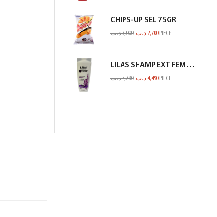
CHIPS-UP SEL 75GR
د.ت
3,000
د.ت
2,700
PIECE
LILAS SHAMP EXT FEM PROTEINE BLANC 350ML
د.ت
4,780
د.ت
4,490
PIECE