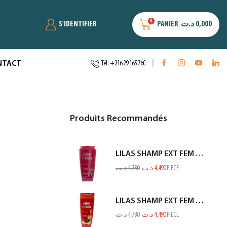
0
S'IDENTIFIER
PANIER
د.ت
0,000
NTACT
Tél: +216 29 165 760
Produits Recommandés
LILAS SHAMP EXT FEM TOUS TYPES CHEV ROSE 350ML
د.ت
4,780
د.ت
4,490
PIECE
LILAS SHAMP EXT FEM COL OU MECH ROUGE 350ML
د.ت
4,780
د.ت
4,490
PIECE