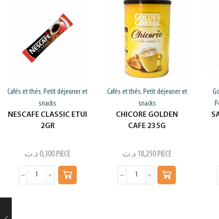
Cafés et thés
Petit déjeuner et
Cafés et thés
Petit déjeuner et
Go
,
,
snacks
snacks
P
NESCAFE CLASSIC ETUI
CHICORE GOLDEN
S
2GR
CAFE 235G
د.ت
0,300
PIECE
د.ت
18,250
PIECE