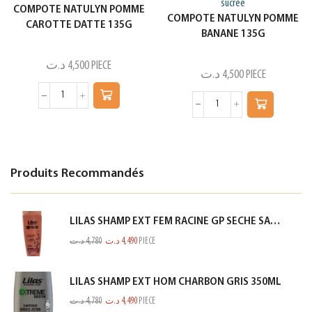
sucrée
COMPOTE NATULYN POMME
COMPOTE NATULYN POMME
CAROTTE DATTE 135G
BANANE 135G
د.ت
4,500
PIECE
د.ت
4,500
PIECE
Produits Recommandés
LILAS SHAMP EXT FEM RACINE GP SECHE SAUMON 350ML
د.ت
4,780
د.ت
4,490
PIECE
LILAS SHAMP EXT HOM CHARBON GRIS 350ML
د.ت
4,780
د.ت
4,490
PIECE