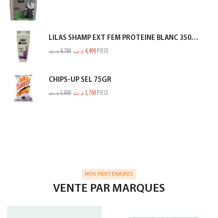
LILAS SHAMP EXT FEM PROTEINE BLANC 350ML
د.ت
4,780
د.ت
4,490
PIECE
CHIPS-UP SEL 75GR
د.ت
3,000
د.ت
2,700
PIECE
NOS PARTENAIRES
VENTE PAR MARQUES