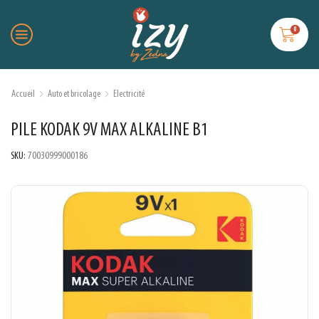
0
Accueil
Auto et bricolage
Electricité
PILE KODAK 9V MAX ALKALINE B1
SKU:
70030999000186