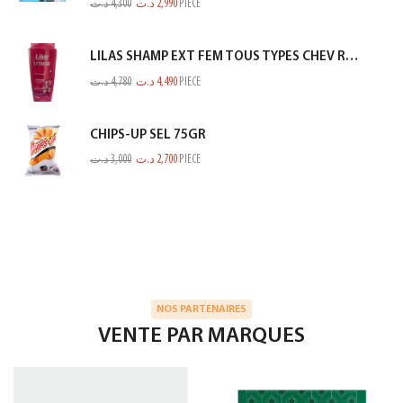
د.ت
4,300
د.ت
2,990
PIECE
LILAS SHAMP EXT FEM TOUS TYPES CHEV ROSE 350ML
د.ت
4,780
د.ت
4,490
PIECE
CHIPS-UP SEL 75GR
د.ت
3,000
د.ت
2,700
PIECE
NOS PARTENAIRES
VENTE PAR MARQUES