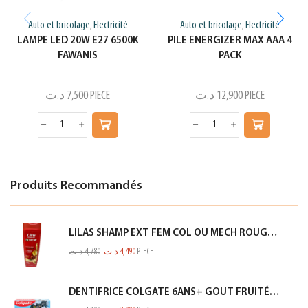
Auto et bricolage
Electricité
Auto et bricolage
Electricité
,
,
LAMPE LED 20W E27 6500K
PILE ENERGIZER MAX AAA 4
FAWANIS
PACK
د.ت
7,500
PIECE
د.ت
12,900
PIECE
Produits Recommandés
LILAS SHAMP EXT FEM COL OU MECH ROUGE 350ML
د.ت
4,780
د.ت
4,490
PIECE
DENTIFRICE COLGATE 6ANS+ GOUT FRUITÉ DOUX BATMAN 50ML