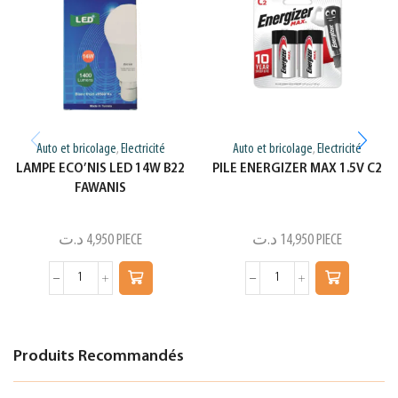
Auto et bricolage
Electricité
Auto et bricolage
Electricité
,
,
LAMPE ECO’NIS LED 14W B22
PILE ENERGIZER MAX 1.5V C2
FAWANIS
د.ت
4,950
PIECE
د.ت
14,950
PIECE
Produits Recommandés