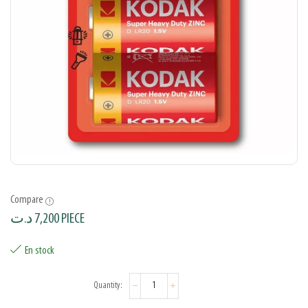
Compare
د.ت
7,200
PIECE
En stock