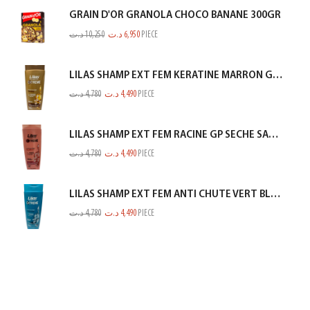
GRAIN D'OR GRANOLA CHOCO BANANE 300GR
د.ت
10,250
د.ت
6,950
PIECE
LILAS SHAMP EXT FEM KERATINE MARRON GOLD 350ML
د.ت
4,780
د.ت
4,490
PIECE
LILAS SHAMP EXT FEM RACINE GP SECHE SAUMON 350ML
د.ت
4,780
د.ت
4,490
PIECE
LILAS SHAMP EXT FEM ANTI CHUTE VERT BLEUTE 350ML
د.ت
4,780
د.ت
4,490
PIECE