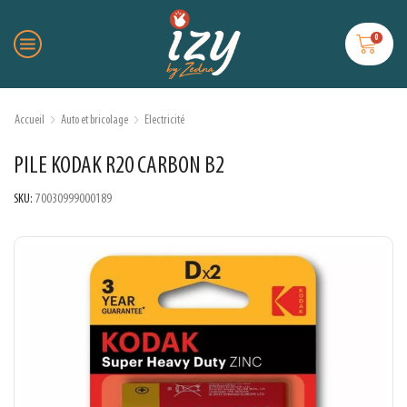
0
Accueil
Auto et bricolage
Electricité
PILE KODAK R20 CARBON B2
SKU:
70030999000189