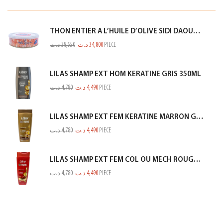
THON ENTIER A L’HUILE D’OLIVE SIDI DAOUD 950G
د.ت
38,550
د.ت
34,800
PIECE
LILAS SHAMP EXT HOM KERATINE GRIS 350ML
د.ت
4,780
د.ت
4,490
PIECE
LILAS SHAMP EXT FEM KERATINE MARRON GOLD 350ML
د.ت
4,780
د.ت
4,490
PIECE
LILAS SHAMP EXT FEM COL OU MECH ROUGE 350ML
د.ت
4,780
د.ت
4,490
PIECE