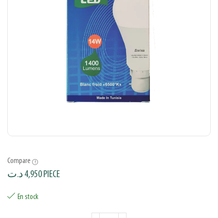
Compare
د.ت
4,950
PIECE
En stock