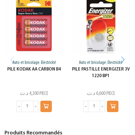
Auto et bricolage
Electricité
Auto et bricolage
Electricité
,
,
PILE KODAK AA CARBON B4
PILE PASTILLE ENERGIZER 3V
1220 BP1
د.ت
4,200
PIECE
د.ت
6,600
PIECE
Produits Recommandés