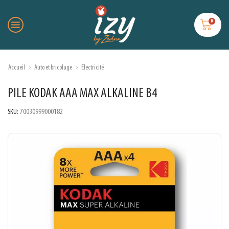
0
Accueil
Auto et bricolage
Electricité
PILE KODAK AAA MAX ALKALINE B4
SKU:
70030999000182