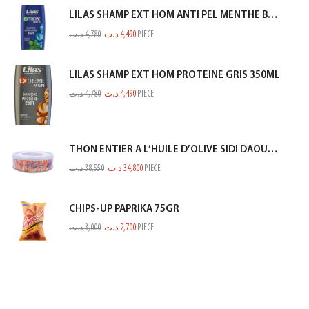
LILAS SHAMP EXT HOM ANTI PEL MENTHE BLEU 350ML
د.ت
4,780
د.ت
4,490
PIECE
LILAS SHAMP EXT HOM PROTEINE GRIS 350ML
د.ت
4,780
د.ت
4,490
PIECE
THON ENTIER A L’HUILE D’OLIVE SIDI DAOUD 950G
د.ت
38,550
د.ت
34,800
PIECE
CHIPS-UP PAPRIKA 75GR
د.ت
3,000
د.ت
2,700
PIECE