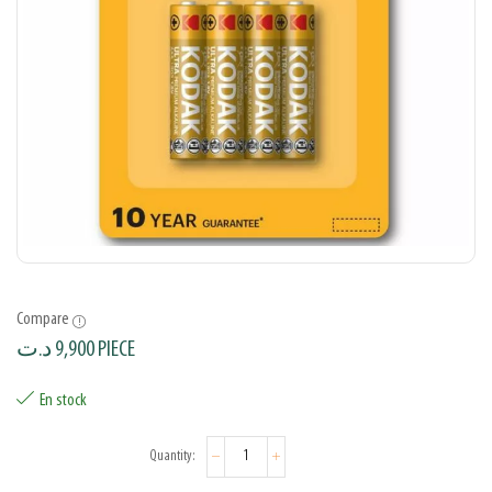
Compare
د.ت
9,900
PIECE
En stock