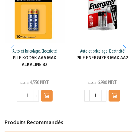
Auto et bricolage
Electricité
Auto et bricolage
Electricité
,
,
PILE KODAK AAA MAX
PILE ENERGIZER MAX AA2
ALKALINE B2
د.ت
4,550
PIECE
د.ت
6,980
PIECE
Produits Recommandés