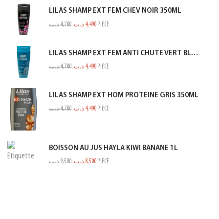
LILAS SHAMP EXT FEM CHEV NOIR 350ML
د.ت
4,780
د.ت
4,490
PIECE
LILAS SHAMP EXT FEM ANTI CHUTE VERT BLEUTE 350ML
د.ت
4,780
د.ت
4,490
PIECE
LILAS SHAMP EXT HOM PROTEINE GRIS 350ML
د.ت
4,780
د.ت
4,490
PIECE
BOISSON AU JUS HAYLA KIWI BANANE 1L
د.ت
9,500
د.ت
8,500
PIECE