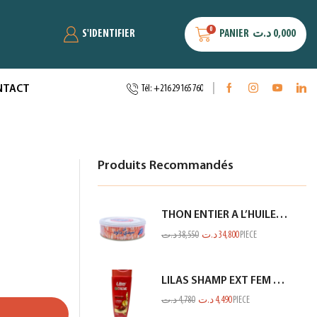
0
S'IDENTIFIER
PANIER
د.ت
0,000
NTACT
Tél: +216 29 165 760
Produits Recommandés
THON ENTIER A L’HUILE D’OLIVE SIDI DAOUD 950G
د.ت
38,550
د.ت
34,800
PIECE
LILAS SHAMP EXT FEM COL OU MECH ROUGE 350ML
د.ت
4,780
د.ت
4,490
PIECE