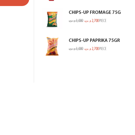
CHIPS-UP FROMAGE 75G
د.ت
3,000
د.ت
2,700
PIECE
CHIPS-UP PAPRIKA 75GR
د.ت
3,000
د.ت
2,700
PIECE