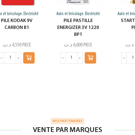
o et bricolage
Electricité
Auto et bricolage
Electricité
Auto et br
,
,
PILE KODAK 9V
PILE PASTILLE
START
CARBON B1
ENERGIZER 3V 1220
P
BP1
د.ت
4,550
PIECE
د.ت
6,600
PIECE
د.ت
NOS PARTENAIRES
VENTE PAR MARQUES