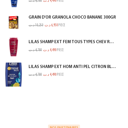
د.ت
4,780
د.ت
4,490
PIECE
GRAIN D'OR GRANOLA CHOCO BANANE 300GR
د.ت
10,250
د.ت
6,950
PIECE
LILAS SHAMP EXT FEM TOUS TYPES CHEV ROSE 350ML
د.ت
4,780
د.ت
4,490
PIECE
LILAS SHAMP EXT HOM ANTI PEL CITRON BLEU 350ML
د.ت
4,780
د.ت
4,490
PIECE
NOS PARTENAIRES