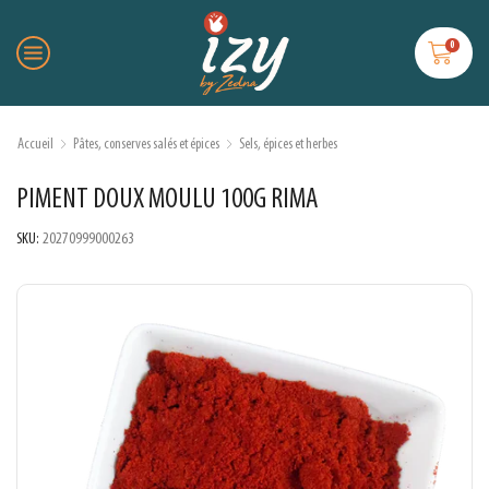
0
Accueil
Pâtes, conserves salés et épices
Sels, épices et herbes
PIMENT DOUX MOULU 100G RIMA
SKU:
20270999000263