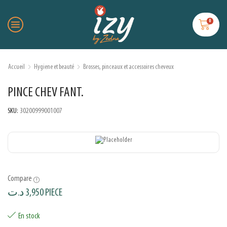
0
Accueil
Hygiene et beauté
Brosses, pinceaux et accessoires cheveux
PINCE CHEV FANT.
SKU:
30200999001007
Compare
د.ت
3,950
PIECE
En stock