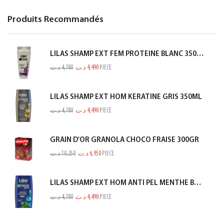
Produits Recommandés
LILAS SHAMP EXT FEM PROTEINE BLANC 350ML
د.ت
4,780
د.ت
4,490
PIECE
LILAS SHAMP EXT HOM KERATINE GRIS 350ML
د.ت
4,780
د.ت
4,490
PIECE
GRAIN D'OR GRANOLA CHOCO FRAISE 300GR
د.ت
10,250
د.ت
6,950
PIECE
LILAS SHAMP EXT HOM ANTI PEL MENTHE BLEU 350ML
د.ت
4,780
د.ت
4,490
PIECE