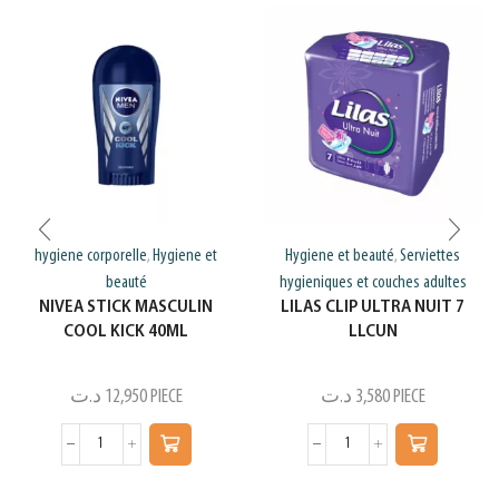
hygiene corporelle
Hygiene et
Hygiene et beauté
Serviettes
,
,
beauté
hygieniques et couches adultes
NIVEA STICK MASCULIN
LILAS CLIP ULTRA NUIT 7
COOL KICK 40ML
LLCUN
د.ت
12,950
PIECE
د.ت
3,580
PIECE