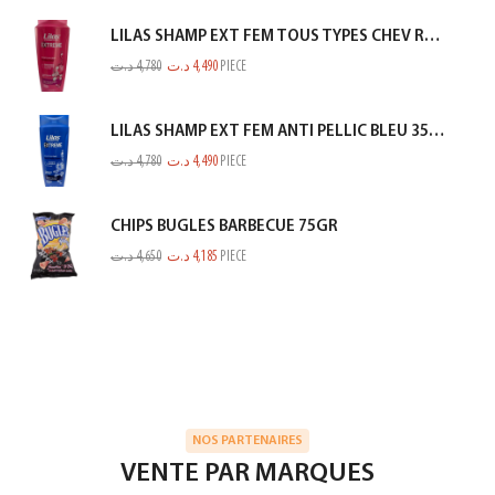
LILAS SHAMP EXT FEM TOUS TYPES CHEV ROSE 350ML
د.ت
4,780
د.ت
4,490
PIECE
LILAS SHAMP EXT FEM ANTI PELLIC BLEU 350ML
د.ت
4,780
د.ت
4,490
PIECE
CHIPS BUGLES BARBECUE 75GR
د.ت
4,650
د.ت
4,185
PIECE
NOS PARTENAIRES
VENTE PAR MARQUES