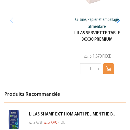
Cuisine
Papier et emballage
,
alimentaire
LILAS SERVIETTE TABLE
30X30 PREMIUM
د.ت
1,870
PIECE
Produits Recommandés
LILAS SHAMP EXT HOM ANTI PEL MENTHE BLEU 350ML
د.ت
4,780
د.ت
4,490
PIECE