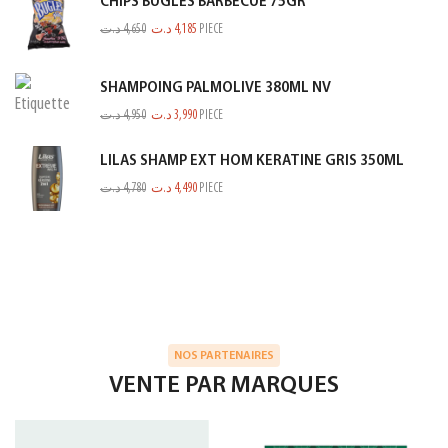
CHIPS BUGLES BARBECUE 75GR
د.ت
4,650
د.ت
4,185
PIECE
SHAMPOING PALMOLIVE 380ML NV
د.ت
4,950
د.ت
3,990
PIECE
LILAS SHAMP EXT HOM KERATINE GRIS 350ML
د.ت
4,780
د.ت
4,490
PIECE
NOS PARTENAIRES
VENTE PAR MARQUES