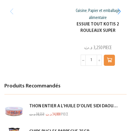
Cuisine
Papier et emballage
,
alimentaire
ESSUIE TOUT KOTIS 2
ROULEAUX SUPER
د.ت
3,250
PIECE
Produits Recommandés
THON ENTIER A L’HUILE D’OLIVE SIDI DAOUD 950G
د.ت
38,550
د.ت
34,800
PIECE