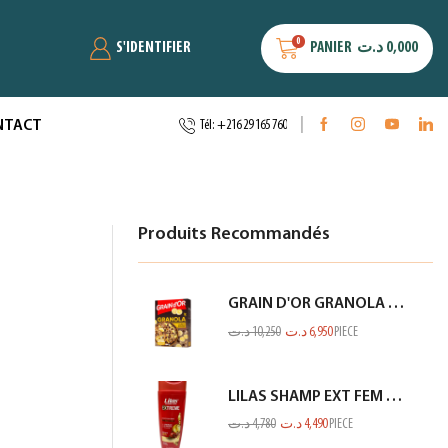
0
S'IDENTIFIER
PANIER
د.ت
0,000
NTACT
Tél: +216 29 165 760
Produits Recommandés
GRAIN D'OR GRANOLA CHOCO BANANE 300GR
د.ت
10,250
د.ت
6,950
PIECE
LILAS SHAMP EXT FEM COL OU MECH ROUGE 350ML
د.ت
4,780
د.ت
4,490
PIECE