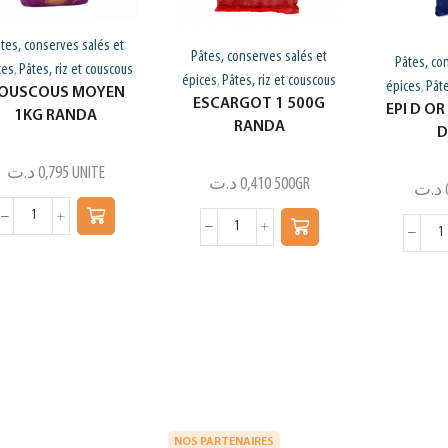
tes, conserves salés et
Pâtes, conserves salés et
Pâtes, co
ces
Pâtes, riz et couscous
,
épices
Pâtes, riz et couscous
,
épices
Pâte
,
OUSCOUS MOYEN
ESCARGOT 1 500G
EPI D OR
1KG RANDA
RANDA
D
د.ت
0,795
UNITE
د.ت
0,410
500GR
د.ت
NOS PARTENAIRES