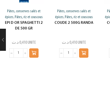
Pâtes, conserves salés et
Pâtes, conserves salés et
Pâ
épices
Pâtes, riz et couscous
épices
Pâtes, riz et couscous
épi
,
,
EPI D OR SPAGHETTI 2
COUDE 2 500G RANDA
C
DE 500 GR
د.ت
0,410
UNITE
د.ت
0,410
UNITE