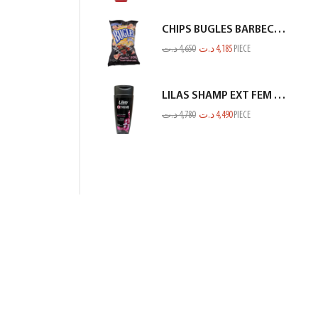
CHIPS BUGLES BARBECUE 75GR
د.ت
4,650
د.ت
4,185
PIECE
LILAS SHAMP EXT FEM CHEV NOIR 350ML
د.ت
4,780
د.ت
4,490
PIECE