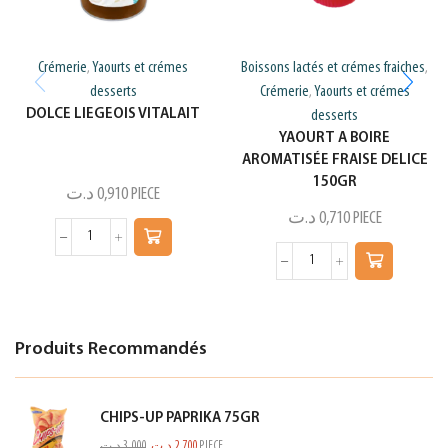
Crémerie
Yaourts et crémes
Boissons lactés et crémes fraiches
,
,
desserts
Crémerie
Yaourts et crémes
,
DOLCE LIEGEOIS VITALAIT
desserts
YAOURT A BOIRE
AROMATISÉE FRAISE DELICE
150GR
د.ت
0,910
PIECE
د.ت
0,710
PIECE
Produits Recommandés
CHIPS-UP PAPRIKA 75GR
د.ت
3,000
د.ت
2,700
PIECE