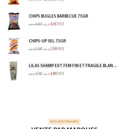
CHIPS BUGLES BARBECUE 75GR
د.ت
4,650
د.ت
4,185
PIECE
CHIPS-UP SEL 75GR
د.ت
3,000
د.ت
2,700
PIECE
LILAS SHAMP EXT FEM FIN ET FRAGILE BLANC 350ML
د.ت
4,780
د.ت
4,490
PIECE
NOS PARTENAIRES