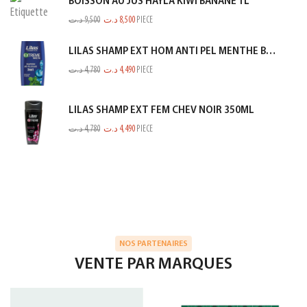
BOISSON AU JUS HAYLA KIWI BANANE 1L
د.ت
9,500
د.ت
8,500
PIECE
LILAS SHAMP EXT HOM ANTI PEL MENTHE BLEU 350ML
د.ت
4,780
د.ت
4,490
PIECE
LILAS SHAMP EXT FEM CHEV NOIR 350ML
د.ت
4,780
د.ت
4,490
PIECE
NOS PARTENAIRES
VENTE PAR MARQUES