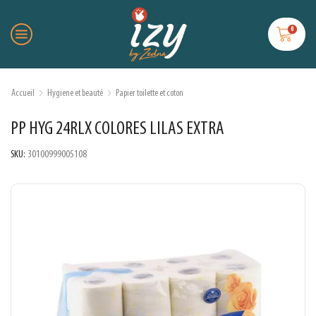
0
Accueil
Hygiene et beauté
Papier toilette et coton
PP HYG 24RLX COLORES LILAS EXTRA
SKU:
30100999005108