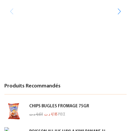
Produits Recommandés
CHIPS BUGLES FROMAGE 75GR
د.ت
4,650
د.ت
4,185
PIECE