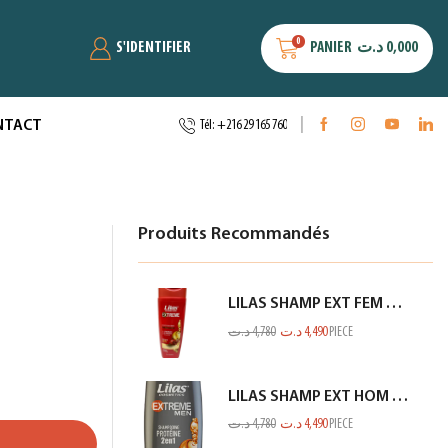
0
S'IDENTIFIER
PANIER
د.ت
0,000
NTACT
Tél: +216 29 165 760
Produits Recommandés
LILAS SHAMP EXT FEM COL OU MECH ROUGE 350ML
د.ت
4,780
د.ت
4,490
PIECE
LILAS SHAMP EXT HOM PROTEINE GRIS 350ML
د.ت
4,780
د.ت
4,490
PIECE