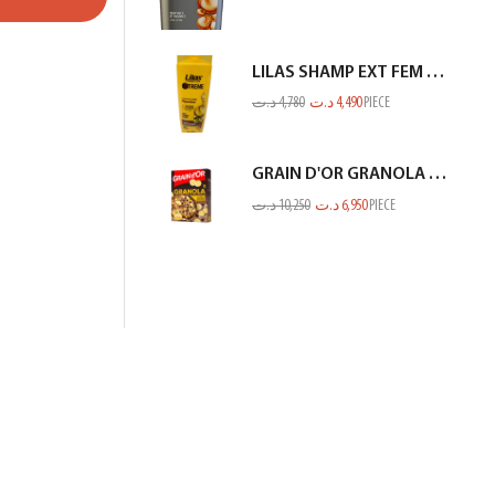
LILAS SHAMP EXT FEM SEC ET ABIME JAUNE 350ML
د.ت
4,780
د.ت
4,490
PIECE
GRAIN D'OR GRANOLA CHOCO BANANE 300GR
د.ت
10,250
د.ت
6,950
PIECE