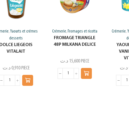
merie
Yaourts et crémes
Crémerie
Fromages et ricotta
Crémerie
Y
,
,
,
FROMAGE TRIANGLE
desserts
d
48P MILKANA DELICE
DOLCE LIEGEOIS
YAOU
VITALAIT
VANI
VI
د.ت
15,600
PIECE
د.ت
0,910
PIECE
د.ت