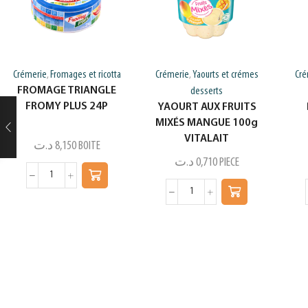
Crémerie
Fromages et ricotta
Crémerie
Yaourts et crémes
Cré
,
,
FROMAGE TRIANGLE
desserts
FROMY PLUS 24P
YAOURT AUX FRUITS
MIXÉS MANGUE 100g
VITALAIT
د.ت
8,150
BOITE
د.ت
0,710
PIECE