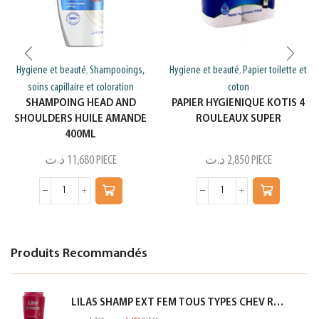
Hygiene et beauté
Shampooings,
Hygiene et beauté
Papier toilette et
,
,
soins capillaire et coloration
coton
SHAMPOING HEAD AND
PAPIER HYGIENIQUE KOTIS 4
SHOULDERS HUILE AMANDE
ROULEAUX SUPER
400ML
د.ت
11,680
PIECE
د.ت
2,850
PIECE
Produits Recommandés
LILAS SHAMP EXT FEM TOUS TYPES CHEV ROSE 350ML