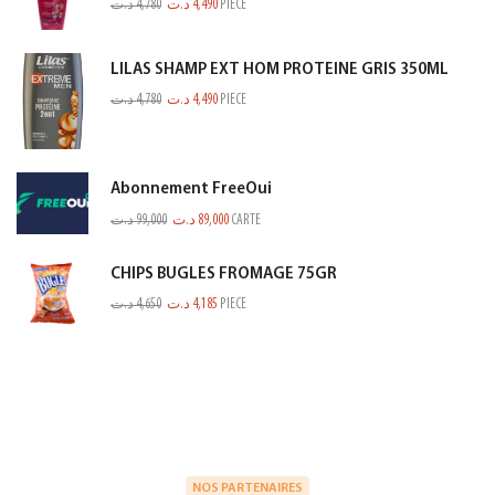
د.ت
4,780
د.ت
4,490
PIECE
LILAS SHAMP EXT HOM PROTEINE GRIS 350ML
د.ت
4,780
د.ت
4,490
PIECE
Abonnement FreeOui
د.ت
99,000
د.ت
89,000
CARTE
CHIPS BUGLES FROMAGE 75GR
د.ت
4,650
د.ت
4,185
PIECE
NOS PARTENAIRES