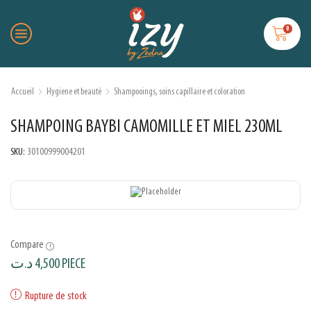
0
Accueil
Hygiene et beauté
Shampooings, soins capillaire et coloration
SHAMPOING BAYBI CAMOMILLE ET MIEL 230ML
SKU:
30100999004201
Compare
د.ت
4,500
PIECE
Rupture de stock