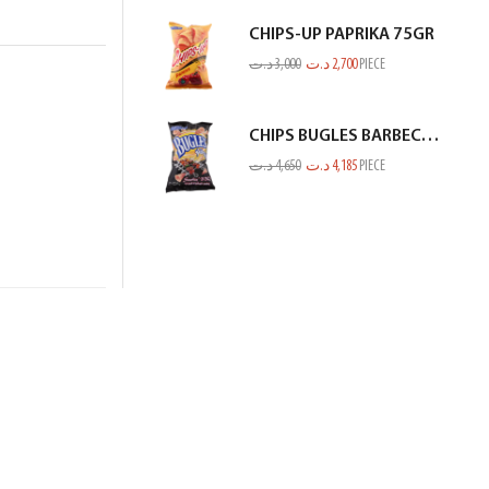
CHIPS-UP PAPRIKA 75GR
د.ت
3,000
د.ت
2,700
PIECE
CHIPS BUGLES BARBECUE 75GR
د.ت
4,650
د.ت
4,185
PIECE