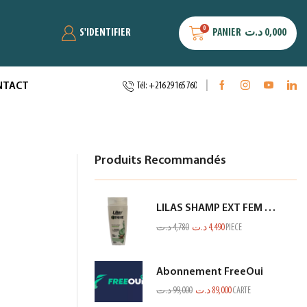
0
S'IDENTIFIER
PANIER
د.ت
0,000
NTACT
Tél: +216 29 165 760
Produits Recommandés
LILAS SHAMP EXT FEM FIN ET FRAGILE BLANC 350ML
د.ت
4,780
د.ت
4,490
PIECE
Abonnement FreeOui
د.ت
99,000
د.ت
89,000
CARTE