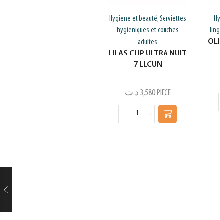
Hygiene et beauté
Serviettes
Hy
,
hygieniques et couches
lin
OL
adultes
LILAS CLIP ULTRA NUIT
7 LLCUN
د.ت
3,580
PIECE