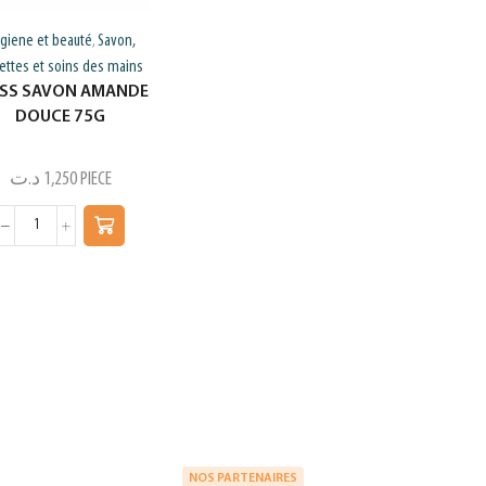
giene et beauté
Savon,
,
gettes et soins des mains
ISS SAVON AMANDE
DOUCE 75G
د.ت
1,250
PIECE
NOS PARTENAIRES