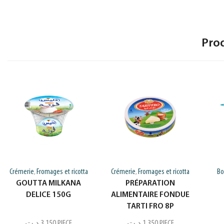
Pro
Crémerie
Fromages et ricotta
Crémerie
Fromages et ricotta
Bo
,
,
GOUTTA MILKANA
PRÉPARATION
DELICE 150G
ALIMENTAIRE FONDUE
TARTI FRO 8P
د.ت
3,150
PIECE
د.ت
1,350
PIECE