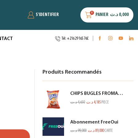
0
S'IDENTIFIER
PANIER
د.ت
0,000
NTACT
Tél: +216 29 165 760
Produits Recommandés
CHIPS BUGLES FROMAGE 75GR
د.ت
4,650
د.ت
4,185
PIECE
Abonnement FreeOui
د.ت
99,000
د.ت
89,000
CARTE