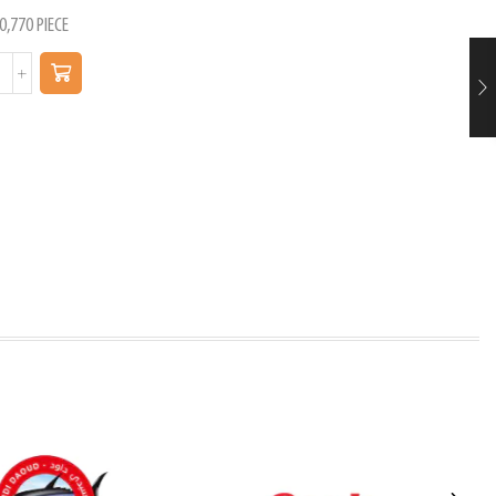
0,770
PIECE
د.ت
0,910
P