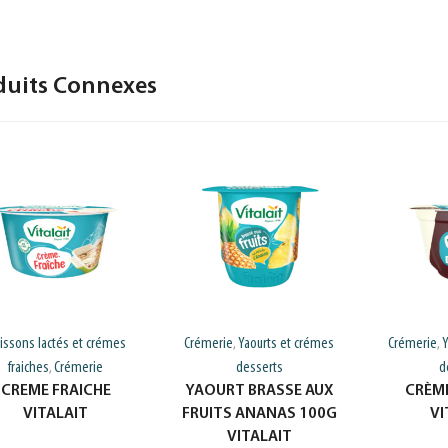
duits Connexes
issons lactés et crémes
Crémerie
Yaourts et crémes
Crémerie
Y
,
,
fraiches
Crémerie
desserts
d
,
CREME FRAICHE
YAOURT BRASSE AUX
CRÈM
VITALAIT
FRUITS ANANAS 100G
VI
VITALAIT