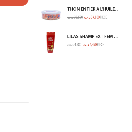
THON ENTIER A L’HUILE D’OLIVE SIDI DAOUD 950G
د.ت
38,550
د.ت
34,800
PIECE
LILAS SHAMP EXT FEM COL OU MECH ROUGE 350ML
د.ت
4,780
د.ت
4,490
PIECE