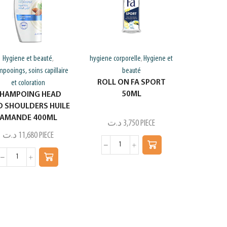
Hygiene et beauté
hygiene corporelle
Hygiene et
,
,
pooings, soins capillaire
beauté
ROLL ON FA SPORT
et coloration
50ML
HAMPOING HEAD
 SHOULDERS HUILE
AMANDE 400ML
د.ت
3,750
PIECE
د.ت
11,680
PIECE