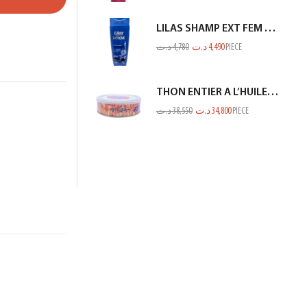
LILAS SHAMP EXT FEM ANTI PELLIC BLEU 350ML
د.ت
4,780
د.ت
4,490
PIECE
THON ENTIER A L’HUILE D’OLIVE SIDI DAOUD 950G
د.ت
38,550
د.ت
34,800
PIECE