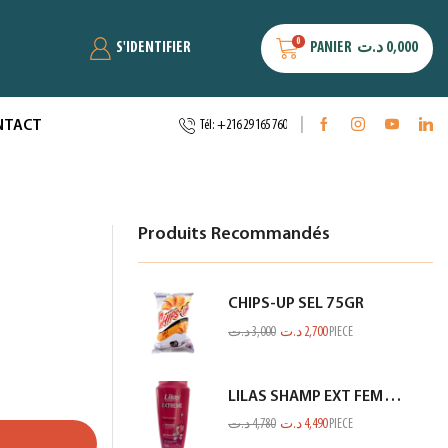
0
S'IDENTIFIER
PANIER
د.ت
0,000
NTACT
Tél: +216 29 165 760
Produits Recommandés
CHIPS-UP SEL 75GR
د.ت
3,000
د.ت
2,700
PIECE
LILAS SHAMP EXT FEM TOUS TYPES CHEV ROSE 350ML
د.ت
4,780
د.ت
4,490
PIECE