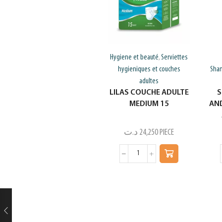
Hygiene et beauté
Serviettes
,
hygieniques et couches
Sham
adultes
LILAS COUCHE ADULTE
S
MEDIUM 15
AND
د.ت
24,250
PIECE