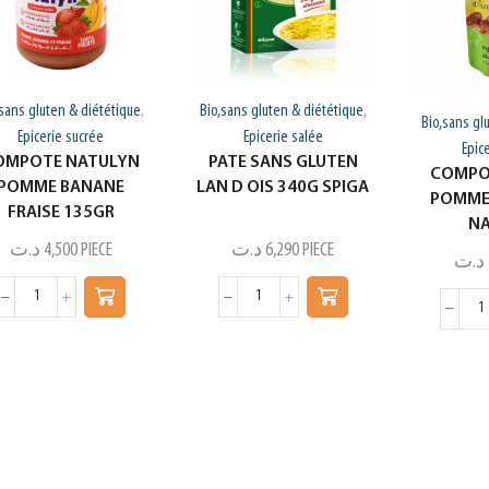
,sans gluten & diététique
Bio,sans gluten & diététique
,
,
Bio,sans gl
Epicerie sucrée
Epicerie salée
Epic
OMPOTE NATULYN
PATE SANS GLUTEN
COMPO
POMME BANANE
LAN D OIS 340G SPIGA
POMME
FRAISE 135GR
N
د.ت
4,500
PIECE
د.ت
6,290
PIECE
د.ت