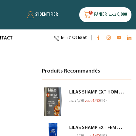
0
S'IDENTIFIER
PANIER
د.ت
0,000
NTACT
Tél: +216 29 165 760
Produits Recommandés
LILAS SHAMP EXT HOM PROTEINE GRIS 350ML
د.ت
4,780
د.ت
4,490
PIECE
LILAS SHAMP EXT FEM ANTI PELLIC BLEU 350ML