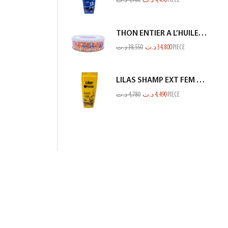
د.ت
4,780
د.ت
4,490
PIECE
THON ENTIER A L’HUILE D’OLIVE SIDI DAOUD 950G
د.ت
38,550
د.ت
34,800
PIECE
LILAS SHAMP EXT FEM SEC ET ABIME JAUNE 350ML
د.ت
4,780
د.ت
4,490
PIECE