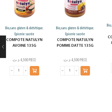
Bio
Bio,sans gluten & diététique
Bio,sans gluten & diététique
,
,
Epicerie sucrée
Epicerie sucrée
C
COMPOTE NATULYN
COMPOTE NATULYN
AVOINE 135G
POMME DATTE 135G
د.ت
4,500
PIECE
د.ت
4,500
PIECE