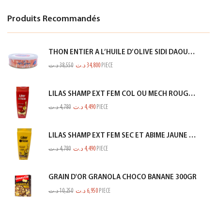
Produits Recommandés
THON ENTIER A L’HUILE D’OLIVE SIDI DAOUD 950G
د.ت
38,550
د.ت
34,800
PIECE
LILAS SHAMP EXT FEM COL OU MECH ROUGE 350ML
د.ت
4,780
د.ت
4,490
PIECE
LILAS SHAMP EXT FEM SEC ET ABIME JAUNE 350ML
د.ت
4,780
د.ت
4,490
PIECE
GRAIN D'OR GRANOLA CHOCO BANANE 300GR
د.ت
10,250
د.ت
6,950
PIECE