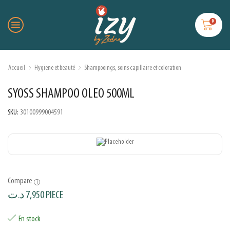
0
Accueil
Hygiene et beauté
Shampooings, soins capillaire et coloration
SYOSS SHAMPOO OLEO 500ML
SKU:
30100999004591
Compare
د.ت
7,950
PIECE
En stock