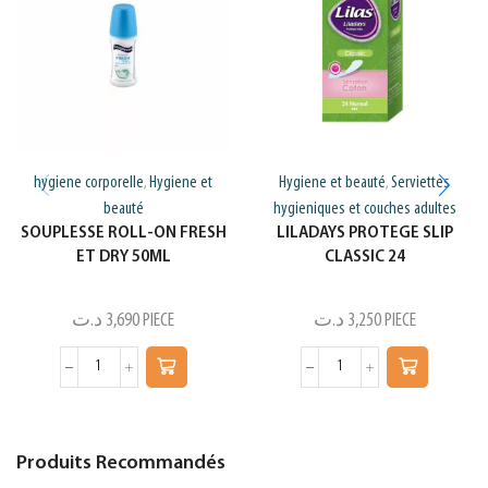
hygiene corporelle
Hygiene et
Hygiene et beauté
Serviettes
,
,
beauté
hygieniques et couches adultes
SOUPLESSE ROLL-ON FRESH
LILADAYS PROTEGE SLIP
ET DRY 50ML
CLASSIC 24
د.ت
3,690
PIECE
د.ت
3,250
PIECE
Produits Recommandés