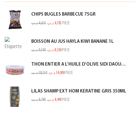
CHIPS BUGLES BARBECUE 75GR
د.ت
4,650
د.ت
4,185
PIECE
BOISSON AU JUS HAYLA KIWI BANANE 1L
د.ت
9,500
د.ت
8,500
PIECE
THON ENTIER A L’HUILE D’OLIVE SIDI DAOUD 950G
د.ت
38,550
د.ت
34,800
PIECE
LILAS SHAMP EXT HOM KERATINE GRIS 350ML
د.ت
4,780
د.ت
4,490
PIECE