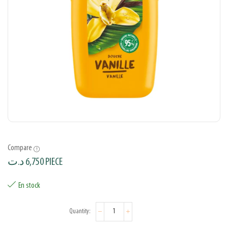
Compare
د.ت
6,750
PIECE
En stock