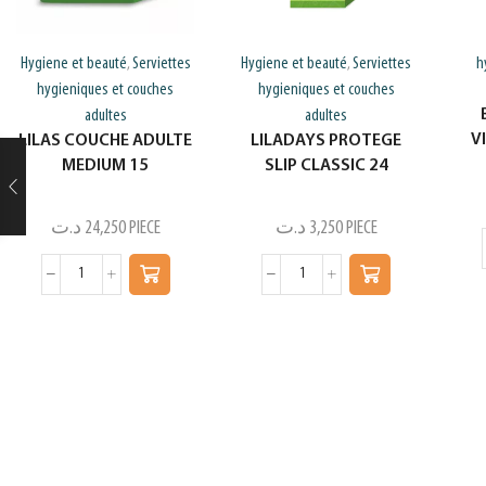
Hygiene et beauté
Serviettes
Hygiene et beauté
Serviettes
h
,
,
hygieniques et couches
hygieniques et couches
adultes
adultes
V
LILAS COUCHE ADULTE
LILADAYS PROTEGE
MEDIUM 15
SLIP CLASSIC 24
د.ت
24,250
PIECE
د.ت
3,250
PIECE