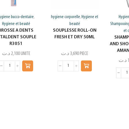
ygiene bucco-dentaire
hygiene corporelle
Hygiene et
Hygien
,
,
Hygiene et beauté
beauté
Shampooings
BROSSE A DENTS
SOUPLESSE ROLL-ON
et 
ITALDENT SOUPLE
FRESH ET DRY 50ML
SHAMP
R3051
AND SHO
AMAN
د.ت
2,100
UNITE
د.ت
3,690
PIECE
د.ت