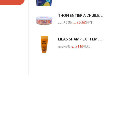
THON ENTIER A L’HUILE D’OLIVE SIDI DAOUD 950G
د.ت
38,550
د.ت
34,800
PIECE
LILAS SHAMP EXT FEM END ET CASS ORANGE 350ML
د.ت
4,780
د.ت
4,490
PIECE