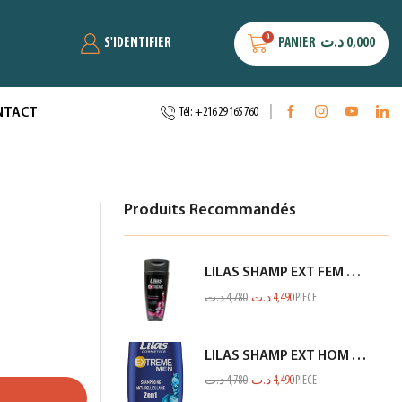
0
S'IDENTIFIER
PANIER
د.ت
0,000
NTACT
Tél: +216 29 165 760
Produits Recommandés
LILAS SHAMP EXT FEM CHEV NOIR 350ML
د.ت
4,780
د.ت
4,490
PIECE
LILAS SHAMP EXT HOM ANTI PEL CITRON BLEU 350ML
د.ت
4,780
د.ت
4,490
PIECE