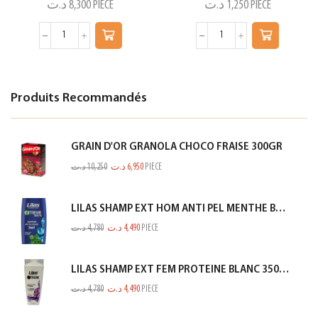
د.ت
8,300
PIECE
د.ت
1,250
PIECE
Produits Recommandés
GRAIN D'OR GRANOLA CHOCO FRAISE 300GR
د.ت
10,250
د.ت
6,950
PIECE
LILAS SHAMP EXT HOM ANTI PEL MENTHE BLEU 350ML
د.ت
4,780
د.ت
4,490
PIECE
LILAS SHAMP EXT FEM PROTEINE BLANC 350ML
د.ت
4,780
د.ت
4,490
PIECE