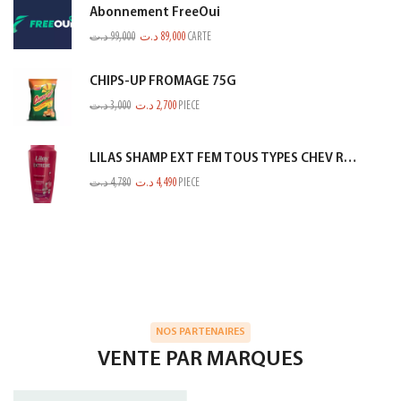
Abonnement FreeOui
د.ت
99,000
د.ت
89,000
CARTE
CHIPS-UP FROMAGE 75G
د.ت
3,000
د.ت
2,700
PIECE
LILAS SHAMP EXT FEM TOUS TYPES CHEV ROSE 350ML
د.ت
4,780
د.ت
4,490
PIECE
NOS PARTENAIRES
VENTE PAR MARQUES