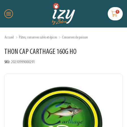
0
Accueil
Pâtes, conserves salés et épices
Conserves de poisson
THON CAP CARTHAGE 160G HO
SKU:
20230999000291