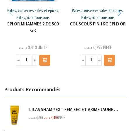
Pâtes, conserves salés et épices
Pâtes, conserves salés et épices
,
,
Pâtes, riz et couscous
Pâtes, riz et couscous
EPI OR MHAMMES 2 DE 500
COUSCOUS FIN 1KG EPI D OR
GR
د.ت
0,410
UNITE
د.ت
0,795
PIECE
Produits Recommandés
LILAS SHAMP EXT FEM SEC ET ABIME JAUNE 350ML
د.ت
4,780
د.ت
4,490
PIECE