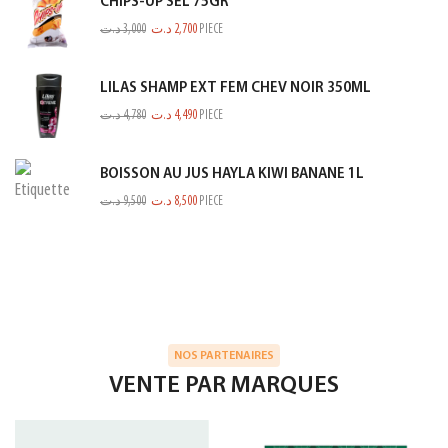
CHIPS-UP SEL 75GR
د.ت
3,000
د.ت
2,700
PIECE
LILAS SHAMP EXT FEM CHEV NOIR 350ML
د.ت
4,780
د.ت
4,490
PIECE
BOISSON AU JUS HAYLA KIWI BANANE 1L
د.ت
9,500
د.ت
8,500
PIECE
NOS PARTENAIRES
VENTE PAR MARQUES