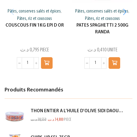
Pâtes, conserves salés et épices
Pâtes, conserves salés et épices
,
,
Pâtes, riz et couscous
Pâtes, riz et couscous
COUSCOUS FIN 1KG EPI D OR
PATES SPAGHETTI 2 500G
RANDA
د.ت
0,795
PIECE
د.ت
0,410
UNITE
Produits Recommandés
THON ENTIER A L’HUILE D’OLIVE SIDI DAOUD 950G
د.ت
38,550
د.ت
34,800
PIECE