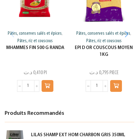
Pâtes, conserves salés et épices
Pâtes, conserves salés et épices
,
,
Pâtes, riz et couscous
Pâtes, riz et couscous
MHAMMES FIN 500 G RANDA
EPI D OR COUSCOUS MOYEN
1KG
د.ت
0,410
PI
د.ت
0,795
PIECE
Produits Recommandés
LILAS SHAMP EXT HOM CHARBON GRIS 350ML