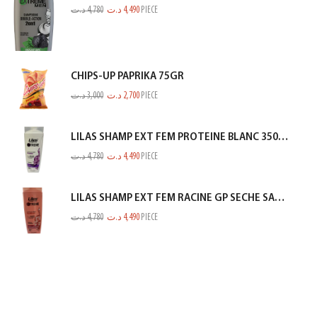
د.ت
4,780
د.ت
4,490
PIECE
CHIPS-UP PAPRIKA 75GR
د.ت
3,000
د.ت
2,700
PIECE
LILAS SHAMP EXT FEM PROTEINE BLANC 350ML
د.ت
4,780
د.ت
4,490
PIECE
LILAS SHAMP EXT FEM RACINE GP SECHE SAUMON 350ML
د.ت
4,780
د.ت
4,490
PIECE