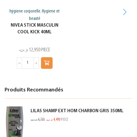
hygiene corporelle
Hygiene et
,
beauté
NIVEA STICK MASCULIN
COOL KICK 40ML
د.ت
12,950
PIECE
Produits Recommandés
LILAS SHAMP EXT HOM CHARBON GRIS 350ML
د.ت
4,780
د.ت
4,490
PIECE