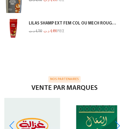
د.ت
4,780
د.ت
4,490
PIECE
LILAS SHAMP EXT FEM COL OU MECH ROUGE 350ML
د.ت
4,780
د.ت
4,490
PIECE
NOS PARTENAIRES
VENTE PAR MARQUES