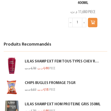
400ML
د.ت
11,680
PIECE
Produits Recommandés
LILAS SHAMP EXT FEM TOUS TYPES CHEV ROSE 350ML
د.ت
4,780
د.ت
4,490
PIECE
CHIPS BUGLES FROMAGE 75GR
د.ت
4,650
د.ت
4,185
PIECE
LILAS SHAMP EXT HOM PROTEINE GRIS 350ML