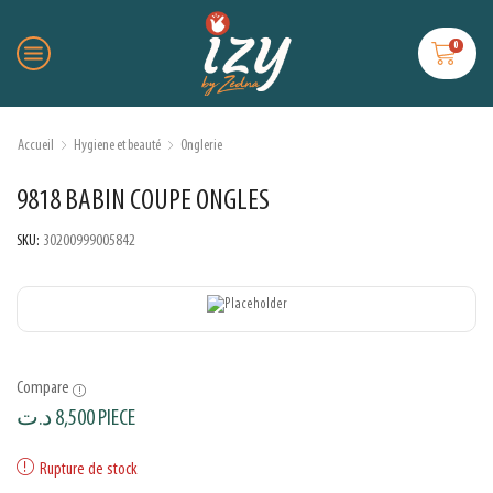
0
Accueil
Hygiene et beauté
Onglerie
9818 BABIN COUPE ONGLES
SKU:
30200999005842
Compare
د.ت
8,500
PIECE
Rupture de stock