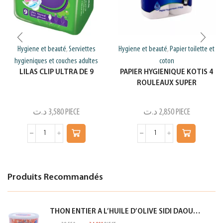
Hygiene et beauté
Serviettes
Hygiene et beauté
Papier toilette et
,
,
hygieniques et couches adultes
coton
LILAS CLIP ULTRA DE 9
PAPIER HYGIENIQUE KOTIS 4
ROULEAUX SUPER
د.ت
3,580
PIECE
د.ت
2,850
PIECE
Produits Recommandés
THON ENTIER A L’HUILE D’OLIVE SIDI DAOUD 950G