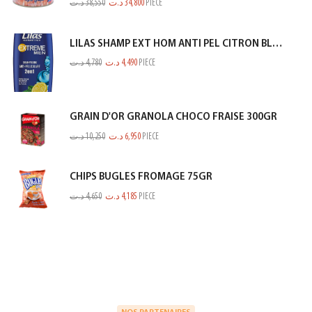
د.ت
38,550
د.ت
34,800
PIECE
LILAS SHAMP EXT HOM ANTI PEL CITRON BLEU 350ML
د.ت
4,780
د.ت
4,490
PIECE
GRAIN D'OR GRANOLA CHOCO FRAISE 300GR
د.ت
10,250
د.ت
6,950
PIECE
CHIPS BUGLES FROMAGE 75GR
د.ت
4,650
د.ت
4,185
PIECE