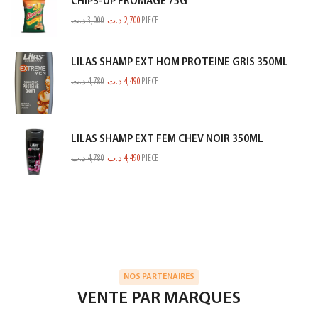
CHIPS-UP FROMAGE 75G
د.ت
3,000
د.ت
2,700
PIECE
LILAS SHAMP EXT HOM PROTEINE GRIS 350ML
د.ت
4,780
د.ت
4,490
PIECE
LILAS SHAMP EXT FEM CHEV NOIR 350ML
د.ت
4,780
د.ت
4,490
PIECE
NOS PARTENAIRES
VENTE PAR MARQUES