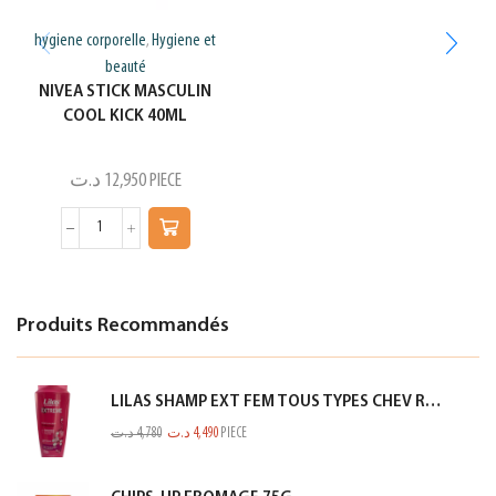
hygiene corporelle
Hygiene et
,
beauté
NIVEA STICK MASCULIN
COOL KICK 40ML
د.ت
12,950
PIECE
Produits Recommandés
LILAS SHAMP EXT FEM TOUS TYPES CHEV ROSE 350ML
د.ت
4,780
د.ت
4,490
PIECE