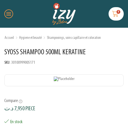
0
Accueil
Hygiene et beauté
Shampooings, soins capillaire et coloration
SYOSS SHAMPOO 500ML KERATINE
SKU:
30100999005171
Compare
د.ت
7,950
PIECE
En stock