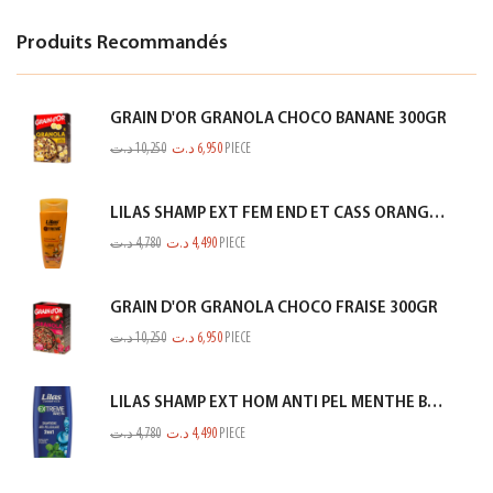
Produits Recommandés
GRAIN D'OR GRANOLA CHOCO BANANE 300GR
د.ت
10,250
د.ت
6,950
PIECE
LILAS SHAMP EXT FEM END ET CASS ORANGE 350ML
د.ت
4,780
د.ت
4,490
PIECE
GRAIN D'OR GRANOLA CHOCO FRAISE 300GR
د.ت
10,250
د.ت
6,950
PIECE
LILAS SHAMP EXT HOM ANTI PEL MENTHE BLEU 350ML
د.ت
4,780
د.ت
4,490
PIECE