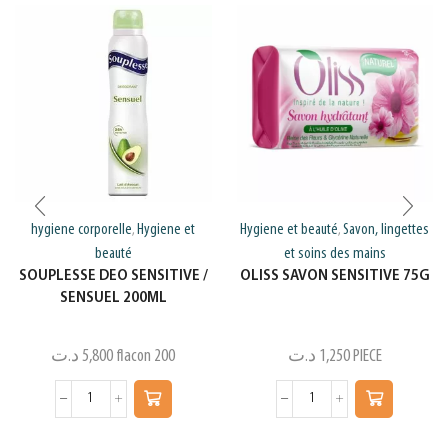
hygiene corporelle
Hygiene et
Hygiene et beauté
Savon, lingettes
,
,
beauté
et soins des mains
SOUPLESSE DEO SENSITIVE /
OLISS SAVON SENSITIVE 75G
SENSUEL 200ML
د.ت
5,800
flacon 200
د.ت
1,250
PIECE