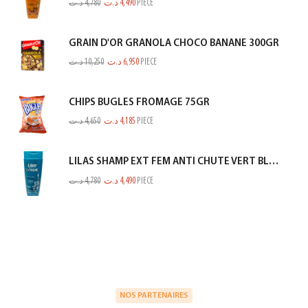
د.ت
4,780
د.ت
4,490
PIECE
GRAIN D'OR GRANOLA CHOCO BANANE 300GR
د.ت
10,250
د.ت
6,950
PIECE
CHIPS BUGLES FROMAGE 75GR
د.ت
4,650
د.ت
4,185
PIECE
LILAS SHAMP EXT FEM ANTI CHUTE VERT BLEUTE 350ML
د.ت
4,780
د.ت
4,490
PIECE
NOS PARTENAIRES