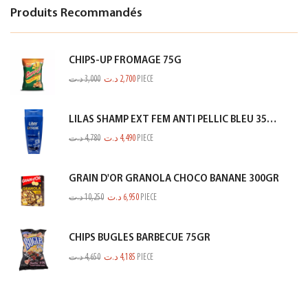
Produits Recommandés
CHIPS-UP FROMAGE 75G
د.ت
3,000
د.ت
2,700
PIECE
LILAS SHAMP EXT FEM ANTI PELLIC BLEU 350ML
د.ت
4,780
د.ت
4,490
PIECE
GRAIN D'OR GRANOLA CHOCO BANANE 300GR
د.ت
10,250
د.ت
6,950
PIECE
CHIPS BUGLES BARBECUE 75GR
د.ت
4,650
د.ت
4,185
PIECE