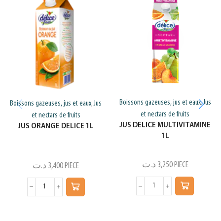
Boissons gazeuses, jus et eaux
Jus
Boissons gazeuses, jus et eaux
Jus
,
,
et nectars de fruits
et nectars de fruits
JUS DELICE MULTIVITAMINE
JUS ORANGE DELICE 1L
1L
د.ت
3,250
PIECE
د.ت
3,400
PIECE