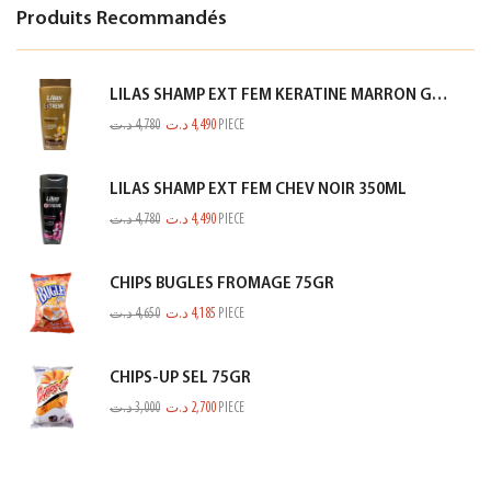
Produits Recommandés
LILAS SHAMP EXT FEM KERATINE MARRON GOLD 350ML
د.ت
4,780
د.ت
4,490
PIECE
LILAS SHAMP EXT FEM CHEV NOIR 350ML
د.ت
4,780
د.ت
4,490
PIECE
CHIPS BUGLES FROMAGE 75GR
د.ت
4,650
د.ت
4,185
PIECE
CHIPS-UP SEL 75GR
د.ت
3,000
د.ت
2,700
PIECE