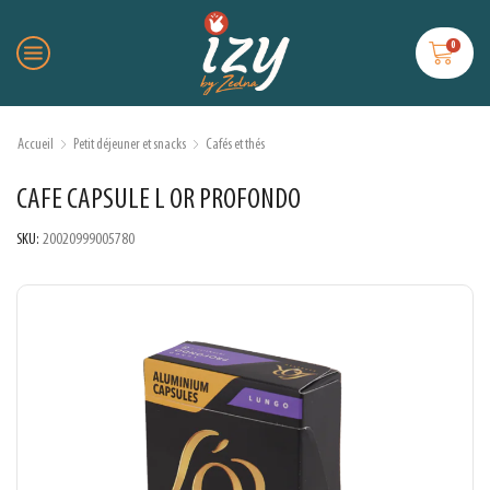
0
Accueil
Petit déjeuner et snacks
Cafés et thés
CAFE CAPSULE L OR PROFONDO
SKU:
20020999005780