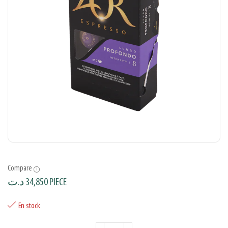
Compare
د.ت
34,850
PIECE
En stock