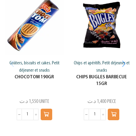
Goûters, biscuits et cakes
Petit
Chips et apéritifs
Petit déjeuner et
,
,
déjeuner et snacks
snacks
CHOCOTOM 190GR
CHIPS BUGLES BARBECUE
15GR
د.ت
1,550
UNITE
د.ت
1,400
PIECE