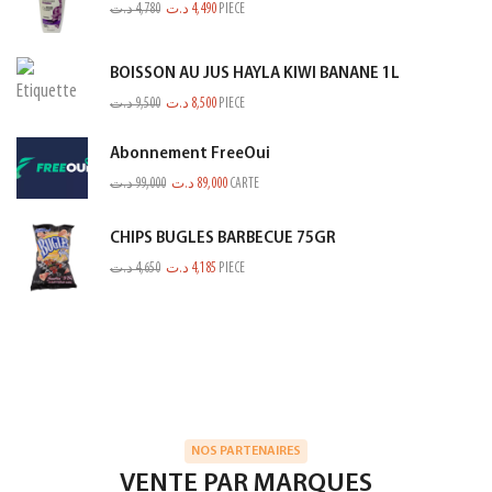
د.ت
4,780
د.ت
4,490
PIECE
BOISSON AU JUS HAYLA KIWI BANANE 1L
د.ت
9,500
د.ت
8,500
PIECE
Abonnement FreeOui
د.ت
99,000
د.ت
89,000
CARTE
CHIPS BUGLES BARBECUE 75GR
د.ت
4,650
د.ت
4,185
PIECE
NOS PARTENAIRES
VENTE PAR MARQUES