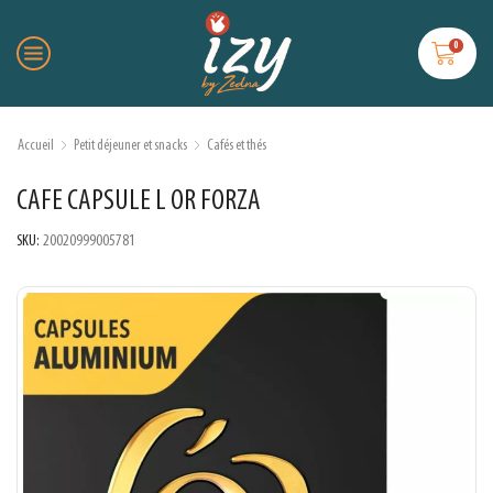
0
Accueil
Petit déjeuner et snacks
Cafés et thés
CAFE CAPSULE L OR FORZA
SKU:
20020999005781