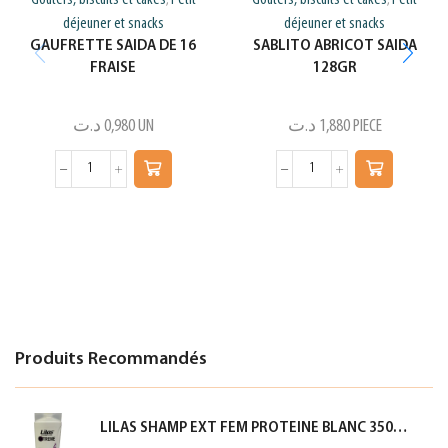
Goûters, biscuits et cakes
Petit
Goûters, biscuits et cakes
Petit
,
,
déjeuner et snacks
déjeuner et snacks
GAUFRETTE SAIDA DE 16
SABLITO ABRICOT SAIDA
FRAISE
128GR
د.ت
0,980
UN
د.ت
1,880
PIECE
Produits Recommandés
LILAS SHAMP EXT FEM PROTEINE BLANC 350ML