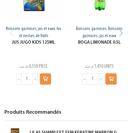
Boissons gazeuses, jus et eaux
Jus
Boissons gazeuses
Boissons
,
,
et nectars de fruits
gazeuses, jus et eaux
JUS JUGO KIDS 125ML
BOGA LIMONADE 0.5L
د.ت
0,550
PIECE
د.ت
1,450
UNITE
Produits Recommandés
LILAS SHAMP EXT FEM KERATINE MARRON GOLD 350ML