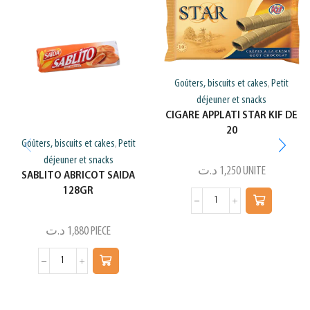
Goûters, biscuits et cakes
Petit
,
déjeuner et snacks
CIGARE APPLATI STAR KIF DE
20
Goûters, biscuits et cakes
Petit
,
déjeuner et snacks
د.ت
1,250
UNITE
SABLITO ABRICOT SAIDA
128GR
د.ت
1,880
PIECE