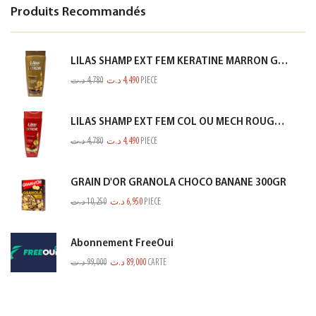
Produits Recommandés
LILAS SHAMP EXT FEM KERATINE MARRON GOLD 350ML
د.ت
4,780
د.ت
4,490
PIECE
LILAS SHAMP EXT FEM COL OU MECH ROUGE 350ML
د.ت
4,780
د.ت
4,490
PIECE
GRAIN D'OR GRANOLA CHOCO BANANE 300GR
د.ت
10,250
د.ت
6,950
PIECE
Abonnement FreeOui
د.ت
99,000
د.ت
89,000
CARTE