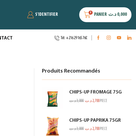
0
S'IDENTIFIER
PANIER
د.ت
0,000
NTACT
Tél: +216 29 165 760
Produits Recommandés
CHIPS-UP FROMAGE 75G
د.ت
3,000
د.ت
2,700
PIECE
CHIPS-UP PAPRIKA 75GR
د.ت
3,000
د.ت
2,700
PIECE