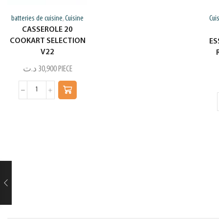
batteries de cuisine
Cuisine
Cui
,
CASSEROLE 20
COOKART SELECTION
ES
V22
د.ت
30,900
PIECE