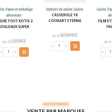
sine
Papier et emballage
batteries de cuisine
Cuisine
Cuisine
Pap
,
,
,
CASSEROLE 18
alimentaire
al
COOKART ETERNA
SUIE TOUT KOTIS 2
FILM ET
ROULEAUX SUPER
FR
د.ت
36,500
PIECE
د.ت
3,250
PIECE
د.ت
NOS PARTENAIRES
VENTE PAR MARQUES