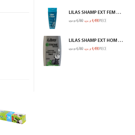
LILAS SHAMP EXT FEM ANTI CHUTE VERT BLEUTE 350ML
د.ت
4,780
د.ت
4,490
PIECE
LILAS SHAMP EXT HOM CHARBON GRIS 350ML
د.ت
4,780
د.ت
4,490
PIECE