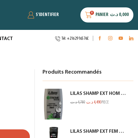
0
S'IDENTIFIER
PANIER
د.ت
0,000
NTACT
Tél: +216 29 165 760
Produits Recommandés
LILAS SHAMP EXT HOM CHARBON GRIS 350ML
د.ت
4,780
د.ت
4,490
PIECE
LILAS SHAMP EXT FEM CHEV NOIR 350ML