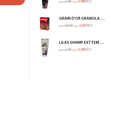
د.ت
4,780
د.ت
4,490
PIECE
GRAIN D'OR GRANOLA CHOCO FRAISE 300GR
د.ت
10,250
د.ت
6,950
PIECE
LILAS SHAMP EXT FEM PROTEINE BLANC 350ML
د.ت
4,780
د.ت
4,490
PIECE