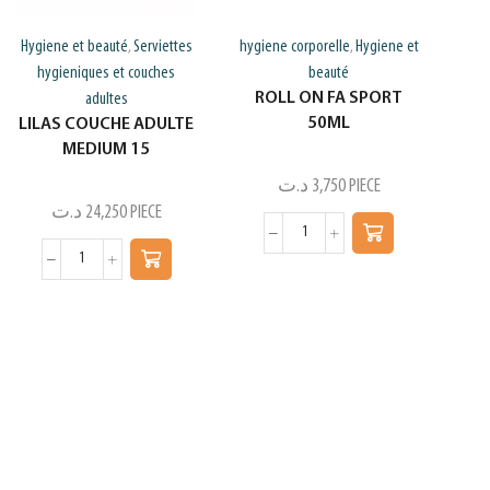
Hygiene et beauté
Serviettes
hygiene corporelle
Hygiene et
,
,
hygieniques et couches
beauté
ROLL ON FA SPORT
adultes
50ML
LILAS COUCHE ADULTE
MEDIUM 15
د.ت
3,750
PIECE
د.ت
24,250
PIECE