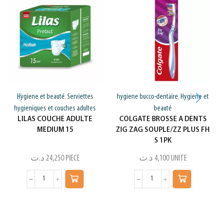
Hygiene et beauté
Serviettes
hygiene bucco-dentaire
Hygiene et
,
,
hygieniques et couches adultes
beauté
LILAS COUCHE ADULTE
COLGATE BROSSE A DENTS
MEDIUM 15
ZIG ZAG SOUPLE/ZZ PLUS FH
S 1PK
د.ت
24,250
PIECE
د.ت
4,100
UNITE