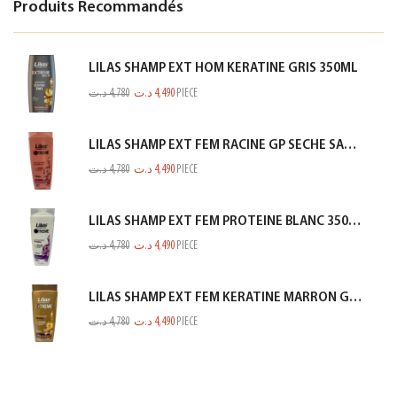
Produits Recommandés
LILAS SHAMP EXT HOM KERATINE GRIS 350ML
د.ت
4,780
د.ت
4,490
PIECE
LILAS SHAMP EXT FEM RACINE GP SECHE SAUMON 350ML
د.ت
4,780
د.ت
4,490
PIECE
LILAS SHAMP EXT FEM PROTEINE BLANC 350ML
د.ت
4,780
د.ت
4,490
PIECE
LILAS SHAMP EXT FEM KERATINE MARRON GOLD 350ML
د.ت
4,780
د.ت
4,490
PIECE