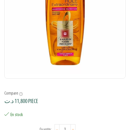
Compare
د.ت
11,800
PIECE
En stock