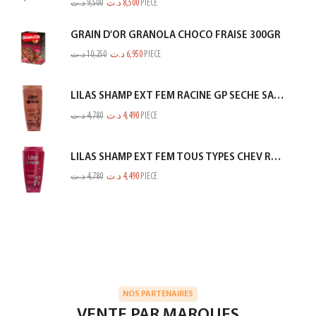
د.ت
9,500
د.ت
8,500
PIECE
GRAIN D'OR GRANOLA CHOCO FRAISE 300GR
د.ت
10,250
د.ت
6,950
PIECE
LILAS SHAMP EXT FEM RACINE GP SECHE SAUMON 350ML
د.ت
4,780
د.ت
4,490
PIECE
LILAS SHAMP EXT FEM TOUS TYPES CHEV ROSE 350ML
د.ت
4,780
د.ت
4,490
PIECE
NOS PARTENAIRES
VENTE PAR MARQUES