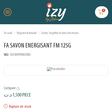
0
Accueil
Hygiene et beauté
Savon, lingettes et soins des mains
FA SAVON ENERGISANT FM 125G
SKU:
30100999003083
Compare
د.ت
1,500
PIECE
Rupture de stock