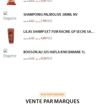
د.ت
4,650
د.ت
4,185
PIECE
SHAMPOING PALMOLIVE 380ML NV
د.ت
4,950
د.ت
3,990
PIECE
LILAS SHAMP EXT FEM RACINE GP SECHE SAUMON 350ML
د.ت
4,780
د.ت
4,490
PIECE
BOISSON AU JUS HAYLA KIWI BANANE 1L
د.ت
9,500
د.ت
8,500
PIECE
NOS PARTENAIRES
VENTE PAR MARQUES