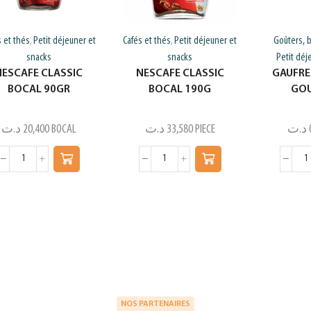
s et thés
Petit déjeuner et
Cafés et thés
Petit déjeuner et
Goûters, b
,
,
snacks
snacks
Petit déj
NESCAFE CLASSIC
NESCAFE CLASSIC
GAUFRE
BOCAL 90GR
BOCAL 190G
GO
د.ت
20,400
BOCAL
د.ت
33,580
PIECE
د.ت
NOS PARTENAIRES