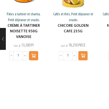
Pâtes à tartiner et chamia
Cafés et thés
Petit déjeuner et
Café
,
,
Petit déjeuner et snacks
snacks
CRÈME À TARTINER
CHICORE GOLDEN
NOISETTE 950G
CAFE 235G
VANOISE
د.ت
13,200
PI
د.ت
18,250
PIECE