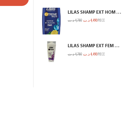
LILAS SHAMP EXT HOM ANTI PEL CITRON BLEU 350ML
د.ت
4,780
د.ت
4,490
PIECE
LILAS SHAMP EXT FEM PROTEINE BLANC 350ML
د.ت
4,780
د.ت
4,490
PIECE