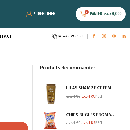
0
S'IDENTIFIER
PANIER
د.ت
0,000
NTACT
Tél: +216 29 165 760
Produits Recommandés
LILAS SHAMP EXT FEM KERATINE MARRON GOLD 350ML
د.ت
4,780
د.ت
4,490
PIECE
CHIPS BUGLES FROMAGE 75GR
د.ت
4,650
د.ت
4,185
PIECE