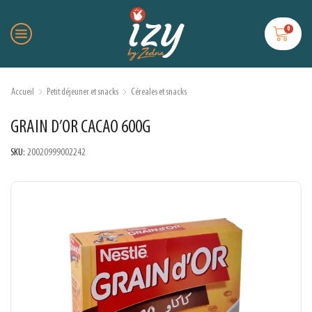
0
Accueil
Petit déjeuner et snacks
Céreales et snacks
GRAIN D’OR CACAO 600G
SKU:
20020999002242