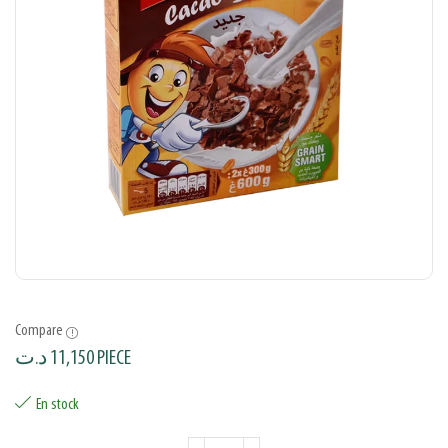
Compare
د.ت
11,150
PIECE
En stock