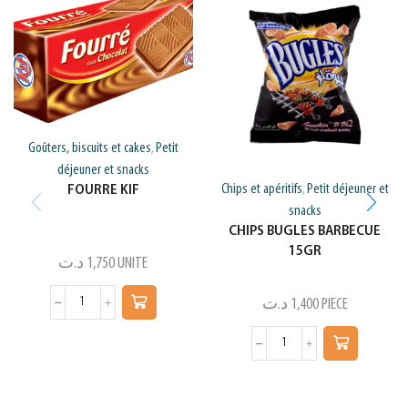
Goûters, biscuits et cakes
Petit
,
déjeuner et snacks
Chips et apéritifs
Petit déjeuner et
FOURRE KIF
,
snacks
CHIPS BUGLES BARBECUE
15GR
د.ت
1,750
UNITE
د.ت
1,400
PIECE