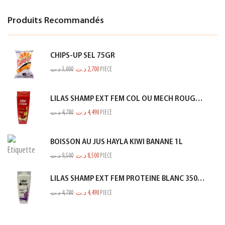
Produits Recommandés
CHIPS-UP SEL 75GR
د.ت
3,000
د.ت
2,700
PIECE
LILAS SHAMP EXT FEM COL OU MECH ROUGE 350ML
د.ت
4,780
د.ت
4,490
PIECE
BOISSON AU JUS HAYLA KIWI BANANE 1L
د.ت
9,500
د.ت
8,500
PIECE
LILAS SHAMP EXT FEM PROTEINE BLANC 350ML
د.ت
4,780
د.ت
4,490
PIECE